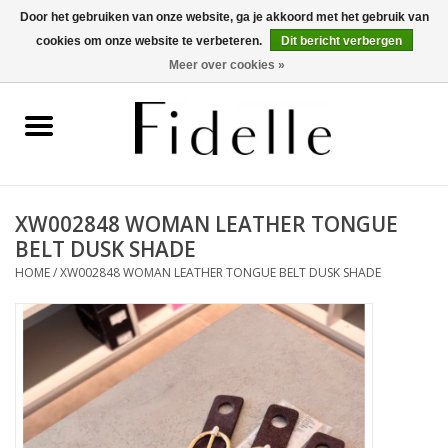
Door het gebruiken van onze website, ga je akkoord met het gebruik van
cookies om onze website te verbeteren.
Dit bericht verbergen
0 Artikelen - €0,00
Meer over cookies »
Home
Dameskleding
Herenkleding
XW002848 WOMAN LEATHER TONGUE
BELT DUSK SHADE
Schoenen
HOME
/
XW002848 WOMAN LEATHER TONGUE BELT DUSK SHADE
OUTLET
Merken