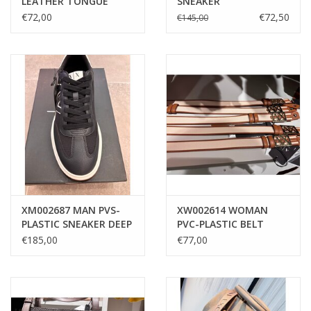
LEATHER TONGUE
SNEAKER
BELT SAND
€72,00
€72,50
€145,00
XM002687 MAN PVS-
XW002614 WOMAN
PLASTIC SNEAKER DEEP
PVC-PLASTIC BELT
NAVY+OFF WHITE
NATURAL
€185,00
€77,00