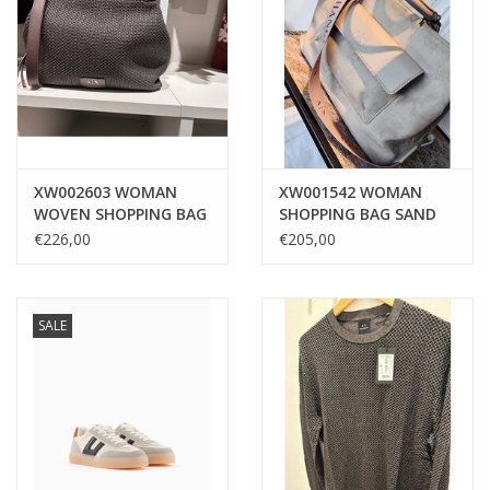
XW002603 WOMAN
XW001542 WOMAN
WOVEN SHOPPING BAG
SHOPPING BAG SAND
DUSK SHADE
€226,00
€205,00
SALE