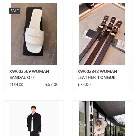
SALE
XW002569 WOMAN
XW002848 WOMAN
SANDAL OFF
LEATHER TONGUE
WHITE+ISO
BELT DUSK SHADE
€67,00
€72,00
€134,00