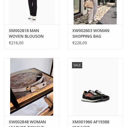
XM002818 MAN
XW002603 WOMAN
WOVEN BLOUSON
SHOPPING BAG
JACKET
NATURAL SALINE CLAY
€216,00
€226,00
SALE
XW002848 WOMAN
XM001960 AF19388