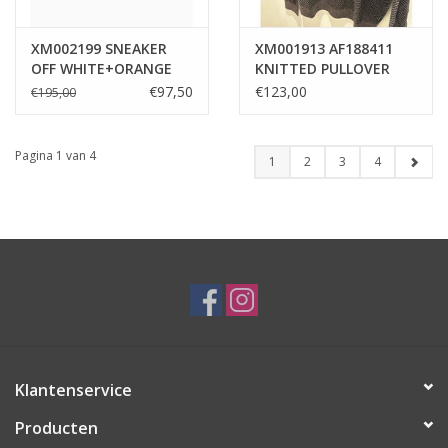
XM002199 SNEAKER
XM001913 AF188411
OFF WHITE+ORANGE
KNITTED PULLOVER
RUS
BLACK/DRIFTWOOD
€97,50
€123,00
€195,00
Pagina 1 van 4
1
2
3
4
Klantenservice
Producten