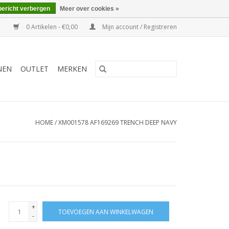
bericht verbergen
Meer over cookies »
0 Artikelen - €0,00
Mijn account / Registreren
NEN
OUTLET
MERKEN
HOME
/
XM001578 AF169269 TRENCH DEEP NAVY
+
TOEVOEGEN AAN WINKELWAGEN
-