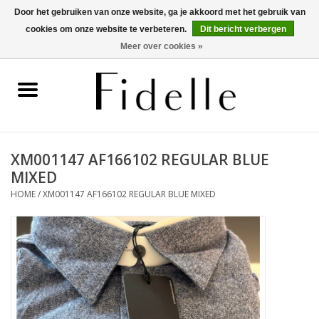
Door het gebruiken van onze website, ga je akkoord met het gebruik van
cookies om onze website te verbeteren.
Dit bericht verbergen
0 Artikelen - €0,00
Meer over cookies »
Home
Dameskleding
Herenkleding
XM001147 AF166102 REGULAR BLUE
MIXED
Schoenen
HOME
/
XM001147 AF166102 REGULAR BLUE MIXED
OUTLET
Merken