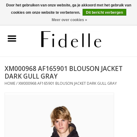
Door het gebruiken van onze website, ga je akkoord met het gebruik van
cookies om onze website te verbeteren.
Dit bericht verbergen
0 Artikelen - €0,00
Meer over cookies »
Home
Dameskleding
Herenkleding
XM000968 AF165901 BLOUSON JACKET
DARK GULL GRAY
Schoenen
HOME
/
XM000968 AF165901 BLOUSON JACKET DARK GULL GRAY
OUTLET
Merken