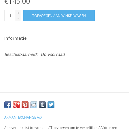
€145,00
+
TOEVOEGEN AAN WINKELWAGEN
-
Informatie
Beschikbaarheid:
Op voorraad
ARMANI EXCHANGE A/X
Aan verlanglijst toevoegen
/
Toevoegen om te vergelijken
/
Afdrukken