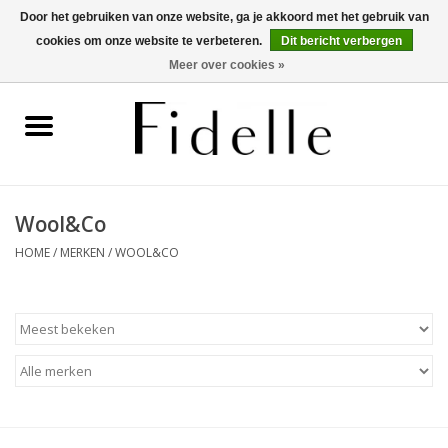
Door het gebruiken van onze website, ga je akkoord met het gebruik van
cookies om onze website te verbeteren.
Dit bericht verbergen
0 Artikelen - €0,00
Meer over cookies »
Home
Dameskleding
Herenkleding
Wool&Co
HOME
/
MERKEN
/
WOOL&CO
Schoenen
OUTLET
Merken