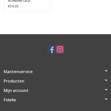
SCHIENA OLD
ZAFFERAN
€94,00
Klantenservice
Producten
Mijn account
Fidelle