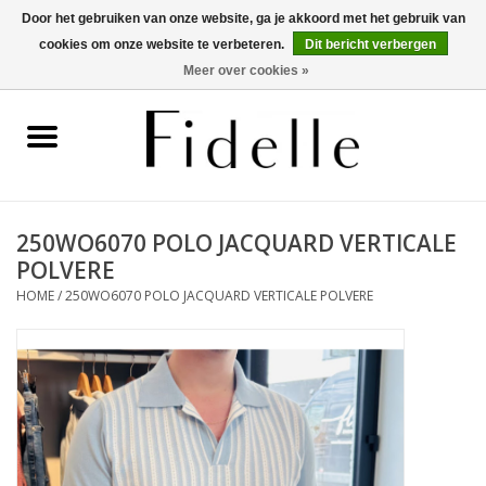
Door het gebruiken van onze website, ga je akkoord met het gebruik van
cookies om onze website te verbeteren.
Dit bericht verbergen
0 Artikelen - €0,00
Meer over cookies »
Home
Dameskleding
Herenkleding
250WO6070 POLO JACQUARD VERTICALE
POLVERE
Schoenen
HOME
/
250WO6070 POLO JACQUARD VERTICALE POLVERE
OUTLET
Merken