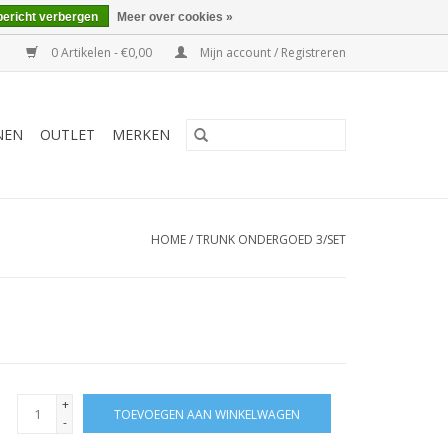
bericht verbergen
Meer over cookies »
0 Artikelen - €0,00
Mijn account / Registreren
NEN
OUTLET
MERKEN
HOME
/
TRUNK ONDERGOED 3/SET
+
TOEVOEGEN AAN WINKELWAGEN
-