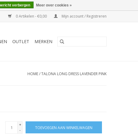
bericht verbergen
Meer over cookies »
0 Artikelen - €0,00
Mijn account / Registreren
NEN
OUTLET
MERKEN
HOME
/
TALONA LONG DRESS LAVENDER PINK
+
TOEVOEGEN AAN WINKELWAGEN
-