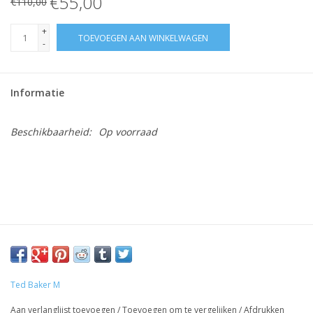
€55,00
€110,00
+
TOEVOEGEN AAN WINKELWAGEN
-
Informatie
Beschikbaarheid:
Op voorraad
Ted Baker M
Aan verlanglijst toevoegen
/
Toevoegen om te vergelijken
/
Afdrukken