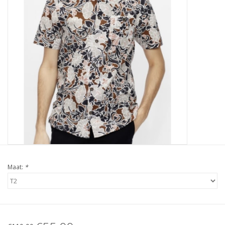
Maat:
*