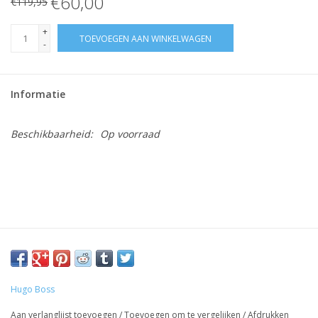
€60,00
€119,95
+
TOEVOEGEN AAN WINKELWAGEN
-
Informatie
Beschikbaarheid:
Op voorraad
Hugo Boss
Aan verlanglijst toevoegen
/
Toevoegen om te vergelijken
/
Afdrukken