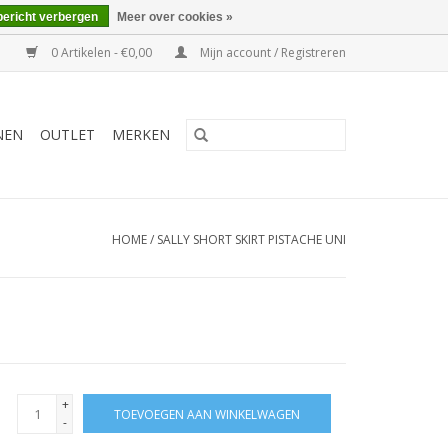
bericht verbergen
Meer over cookies »
0 Artikelen - €0,00
Mijn account / Registreren
NEN
OUTLET
MERKEN
HOME
/
SALLY SHORT SKIRT PISTACHE UNI
+
TOEVOEGEN AAN WINKELWAGEN
-