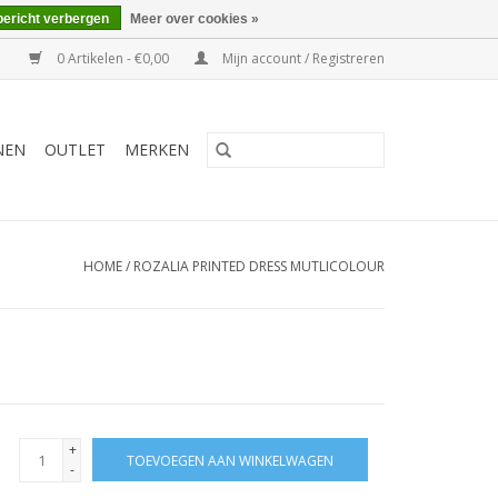
bericht verbergen
Meer over cookies »
0 Artikelen - €0,00
Mijn account / Registreren
NEN
OUTLET
MERKEN
HOME
/
ROZALIA PRINTED DRESS MUTLICOLOUR
+
TOEVOEGEN AAN WINKELWAGEN
-