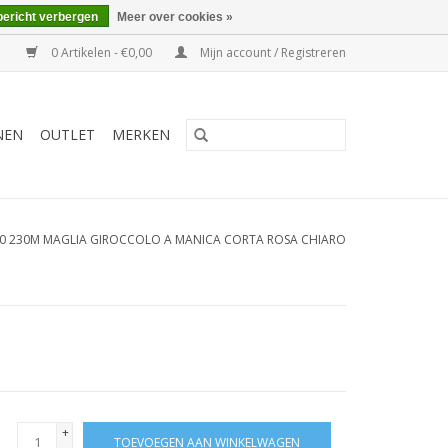
bericht verbergen
Meer over cookies »
0 Artikelen - €0,00
Mijn account / Registreren
NEN
OUTLET
MERKEN
0 230M MAGLIA GIROCCOLO A MANICA CORTA ROSA CHIARO
+
TOEVOEGEN AAN WINKELWAGEN