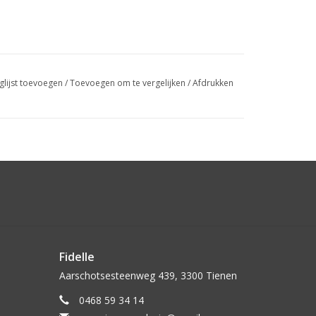
glijst toevoegen
/
Toevoegen om te vergelijken
/
Afdrukken
Fidelle
Aarschotsesteenweg 439, 3300 Tienen
0468 59 34 14