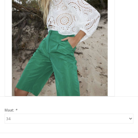
Maat:
*