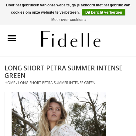
Door het gebruiken van onze website, ga je akkoord met het gebruik van
cookies om onze website te verbeteren.
Dit bericht verbergen
0 Artikelen - €0,00
Meer over cookies »
Home
Dameskleding
Herenkleding
LONG SHORT PETRA SUMMER INTENSE
GREEN
Schoenen
HOME
/
LONG SHORT PETRA SUMMER INTENSE GREEN
OUTLET
Merken