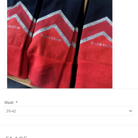
Maat:
*