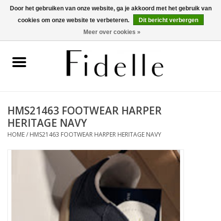
Door het gebruiken van onze website, ga je akkoord met het gebruik van
cookies om onze website te verbeteren.
Dit bericht verbergen
0 Artikelen - €0,00
Meer over cookies »
Home
Dameskleding
Herenkleding
HMS21463 FOOTWEAR HARPER
HERITAGE NAVY
Schoenen
HOME
/
HMS21463 FOOTWEAR HARPER HERITAGE NAVY
OUTLET
Merken