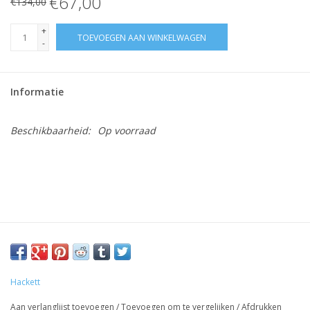
€67,00
€134,00
+
TOEVOEGEN AAN WINKELWAGEN
-
Informatie
Beschikbaarheid:
Op voorraad
Hackett
Aan verlanglijst toevoegen
/
Toevoegen om te vergelijken
/
Afdrukken