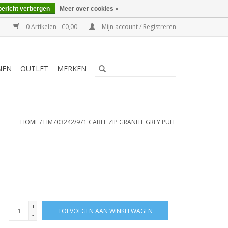
bericht verbergen
Meer over cookies »
0 Artikelen - €0,00
Mijn account / Registreren
NEN
OUTLET
MERKEN
HOME
/
HM703242/971 CABLE ZIP GRANITE GREY PULL
+
TOEVOEGEN AAN WINKELWAGEN
-