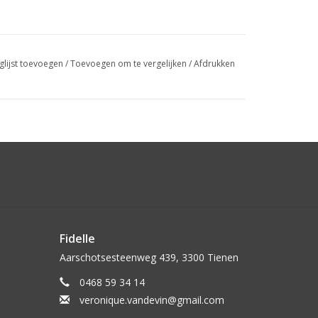
glijst toevoegen
/
Toevoegen om te vergelijken
/
Afdrukken
Fidelle
Aarschotsesteenweg 439, 3300 Tienen
0468 59 34 14
veronique.vandevin@gmail.com