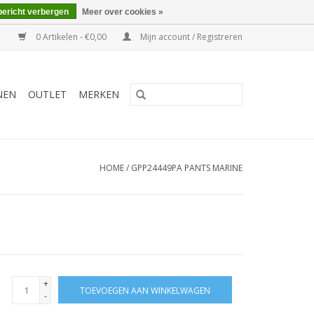
bericht verbergen
Meer over cookies »
0 Artikelen - €0,00
Mijn account / Registreren
NEN
OUTLET
MERKEN
HOME
/
GPP24449PA PANTS MARINE
+
TOEVOEGEN AAN WINKELWAGEN
-