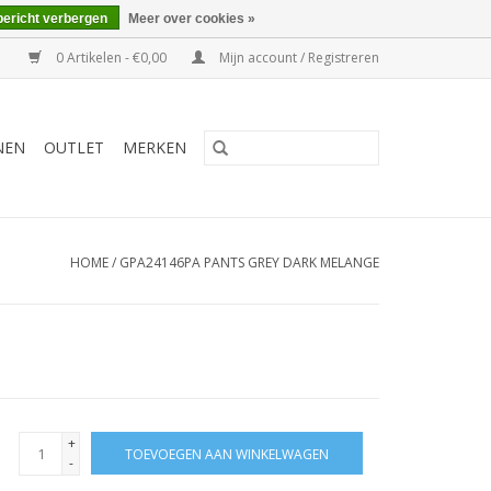
bericht verbergen
Meer over cookies »
0 Artikelen - €0,00
Mijn account / Registreren
NEN
OUTLET
MERKEN
HOME
/
GPA24146PA PANTS GREY DARK MELANGE
+
TOEVOEGEN AAN WINKELWAGEN
-