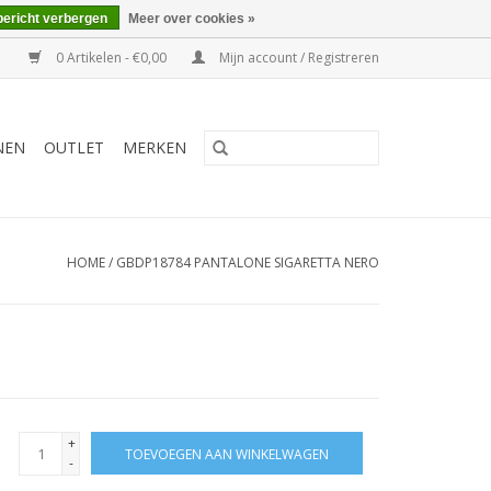
bericht verbergen
Meer over cookies »
0 Artikelen - €0,00
Mijn account / Registreren
NEN
OUTLET
MERKEN
HOME
/
GBDP18784 PANTALONE SIGARETTA NERO
+
TOEVOEGEN AAN WINKELWAGEN
-