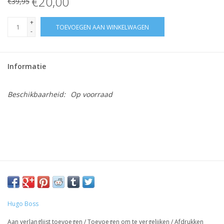
€20,00
€39,95
+
TOEVOEGEN AAN WINKELWAGEN
-
Informatie
Beschikbaarheid:
Op voorraad
Hugo Boss
Aan verlanglijst toevoegen
/
Toevoegen om te vergelijken
/
Afdrukken