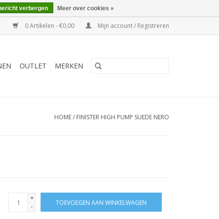
bericht verbergen
Meer over cookies »
0 Artikelen - €0,00
Mijn account / Registreren
NEN
OUTLET
MERKEN
HOME
/
FINISTER HIGH PUMP SUEDE NERO
+
TOEVOEGEN AAN WINKELWAGEN
-