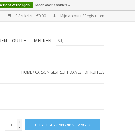
bericht verbergen
Meer over cookies »
0 Artikelen - €0,00
Mijn account / Registreren
NEN
OUTLET
MERKEN
HOME
/
CARSON GESTREEPT DAMES TOP RUFFLES
+
TOEVOEGEN AAN WINKELWAGEN
-