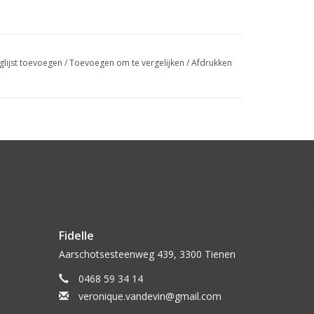
glijst toevoegen
/
Toevoegen om te vergelijken
/
Afdrukken
Fidelle
Aarschotsesteenweg 439, 3300 Tienen
0468 59 34 14
veronique.vandevin@gmail.com