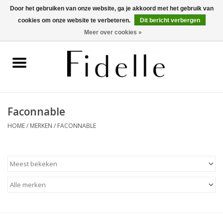
Door het gebruiken van onze website, ga je akkoord met het gebruik van
cookies om onze website te verbeteren.
Dit bericht verbergen
0 Artikelen - €0,00
Meer over cookies »
Home
Dameskleding
Herenkleding
Faconnable
HOME
/
MERKEN
/
FACONNABLE
Schoenen
OUTLET
Merken