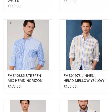
WHITE
€150,00
€119,95
FM310885 STREPEN
FM301973 LINNEN
MIX HEMD HORIZON
HEMD MELLOW YELLOW
BLUE
€170,00
€150,00