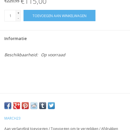
€115,00
€229,95
+
TOEVOEGEN AAN WINKELWAGEN
-
Informatie
Beschikbaarheid:
Op voorraad
MARCH23
Aan verlanglijst toevoegen
/
Toevoegen om te vergelijken
/
Afdrukken