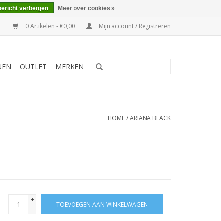
bericht verbergen
Meer over cookies »
0 Artikelen - €0,00
Mijn account / Registreren
NEN
OUTLET
MERKEN
HOME
/
ARIANA BLACK
+
TOEVOEGEN AAN WINKELWAGEN
-