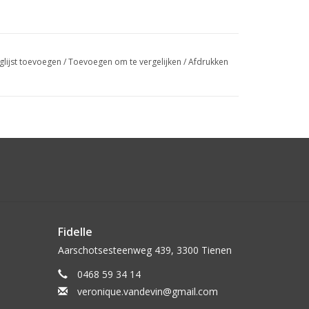
glijst toevoegen
/
Toevoegen om te vergelijken
/
Afdrukken
Fidelle
Aarschotsesteenweg 439, 3300 Tienen
0468 59 34 14
veronique.vandevin@gmail.com