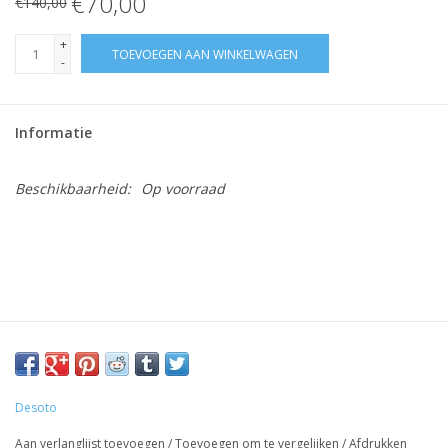
€70,00
€140,00
+
TOEVOEGEN AAN WINKELWAGEN
-
Informatie
Beschikbaarheid:
Op voorraad
Desoto
Aan verlanglijst toevoegen
/
Toevoegen om te vergelijken
/
Afdrukken