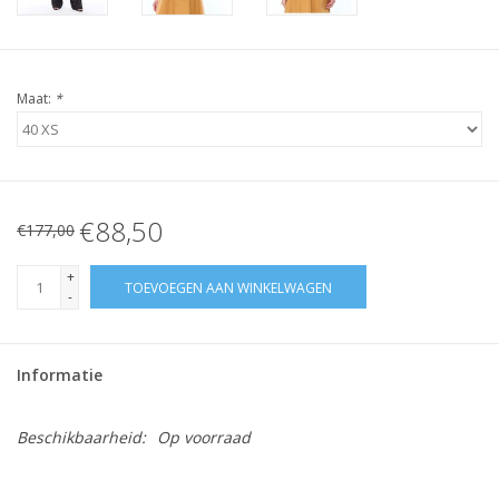
Maat:
*
€88,50
€177,00
+
TOEVOEGEN AAN WINKELWAGEN
-
Informatie
Beschikbaarheid:
Op voorraad