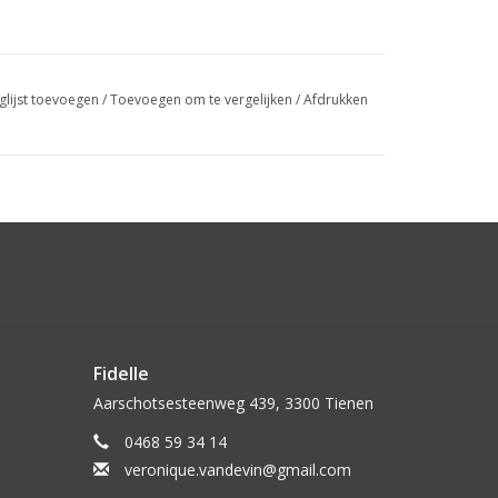
glijst toevoegen
/
Toevoegen om te vergelijken
/
Afdrukken
Fidelle
Aarschotsesteenweg 439, 3300 Tienen
0468 59 34 14
veronique.vandevin@gmail.com