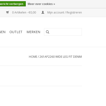
bericht verbergen
Meer over cookies »
0 Artikelen - €0,00
Mijn account / Registreren
NEN
OUTLET
MERKEN
HOME
/
261AP2260 WIDE LEG FIT DENIM