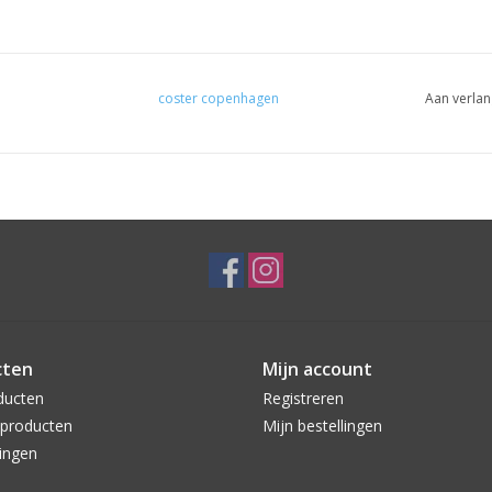
coster copenhagen
Aan verlan
cten
Mijn account
ducten
Registreren
producten
Mijn bestellingen
ingen