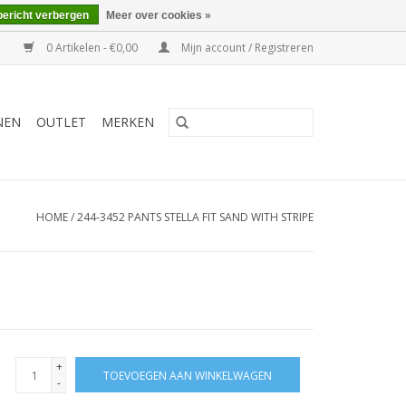
bericht verbergen
Meer over cookies »
0 Artikelen - €0,00
Mijn account / Registreren
NEN
OUTLET
MERKEN
HOME
/
244-3452 PANTS STELLA FIT SAND WITH STRIPE
+
TOEVOEGEN AAN WINKELWAGEN
-