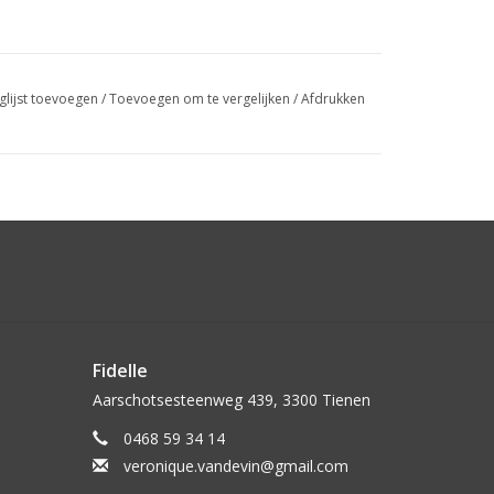
glijst toevoegen
/
Toevoegen om te vergelijken
/
Afdrukken
Fidelle
Aarschotsesteenweg 439, 3300 Tienen
0468 59 34 14
veronique.vandevin@gmail.com