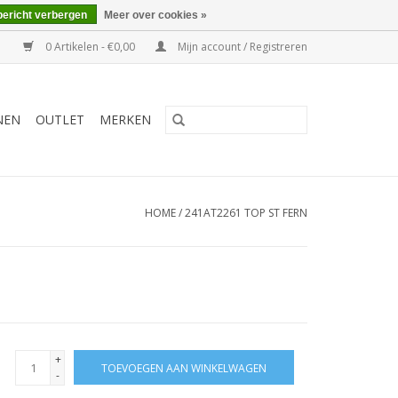
bericht verbergen
Meer over cookies »
0 Artikelen - €0,00
Mijn account / Registreren
NEN
OUTLET
MERKEN
HOME
/
241AT2261 TOP ST FERN
+
TOEVOEGEN AAN WINKELWAGEN
-